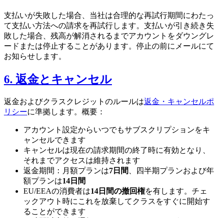
支払いが失敗した場合、当社は合理的な再試行期間にわたっ
て支払い方法への請求を再試行します。支払いが引き続き失
敗した場合、残高が解消されるまでアカウントをダウングレ
ードまたは停止することがあります。停止の前にメールにて
お知らせします。
6. 返金とキャンセル
返金およびクラスクレジットのルールは
返金・キャンセルポ
リシー
に準拠します。概要：
アカウント設定からいつでもサブスクリプションをキ
ャンセルできます
キャンセルは現在の請求期間の終了時に有効となり、
それまでアクセスは維持されます
返金期間：月額プランは
7日間
、四半期プランおよび年
額プランは
14日間
EU/EEAの消費者は
14日間の撤回権
を有します。チェ
ックアウト時にこれを放棄してクラスをすぐに開始す
ることができます