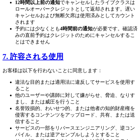
12時間以上前の通知
でキャンセルしたライブクラスは
ロールオーバークレジットとして返却されます。遅い
キャンセルおよび無断欠席は使用済みとしてカウント
されます
予約には少なくとも
4時間前の通知
が必要です。確認済
みの直前予約はクレジットのためにキャンセルするこ
とはできません
7. 許容される使用
お客様は以下を行わないことに同意します：
違法な目的または適用法に違反してサービスを使用す
ること
他のユーザーや講師に対して嫌がらせ、脅迫、なりす
まし、または威圧を行うこと
名誉毀損的、わいせつ的、または他者の知的財産権を
侵害するコンテンツをアップロード、共有、または送
信すること
サービスの一部をリバースエンジニアリング、逆コン
パイル、または逆アセンブルしようとすること